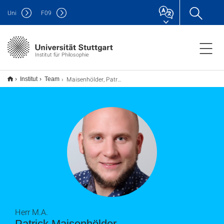
Uni
F
09
Institut für Philosophie
Maisenhölder, Patrick
Institut
Team
Herr M.A.
Patrick Maisenhölder