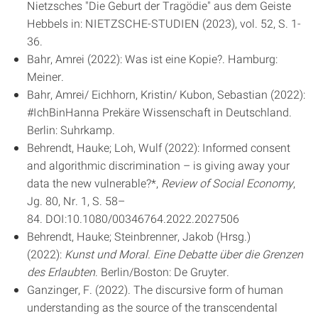
Nietzsches "Die Geburt der Tragödie" aus dem Geiste
Hebbels in: NIETZSCHE-STUDIEN (2023), vol. 52, S. 1-
36.
Bahr, Amrei (2022): Was ist eine Kopie?. Hamburg:
Meiner.
Bahr, Amrei/ Eichhorn, Kristin/ Kubon, Sebastian (2022):
#IchBinHanna Prekäre Wissenschaft in Deutschland.
Berlin: Suhrkamp.
Behrendt, Hauke; Loh, Wulf (2022): Informed consent
and algorithmic discrimination – is giving away your
data the new vulnerable?*,
Review of Social Economy
,
Jg. 80, Nr. 1, S. 58–
84. DOI:10.1080/00346764.2022.2027506
Behrendt, Hauke; Steinbrenner, Jakob (Hrsg.)
(2022):
Kunst und Moral. Eine Debatte über die Grenzen
des Erlaubten
. Berlin/Boston: De Gruyter.
Ganzinger, F. (2022). The discursive form of human
understanding as the source of the transcendental