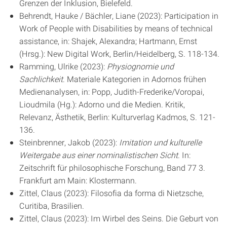
Grenzen der Inklusion, Bielefeld.
Behrendt, Hauke / Bächler, Liane (2023): Participation in
Work of People with Disabilities by means of technical
assistance, in: Shajek, Alexandra; Hartmann, Ernst
(Hrsg.): New Digital Work, Berlin/Heidelberg, S. 118-134.
Ramming, Ulrike (2023):
Physiognomie und
Sachlichkeit
. Materiale Kategorien in Adornos frühen
Medienanalysen, in: Popp, Judith-Frederike/Voropai,
Lioudmila (Hg.): Adorno und die Medien. Kritik,
Relevanz, Ästhetik, Berlin: Kulturverlag Kadmos, S. 121-
136.
Steinbrenner, Jakob (2023):
Imitation und kulturelle
Weitergabe aus einer nominalistischen Sicht
. In:
Zeitschrift für philosophische Forschung, Band 77 3.
Frankfurt am Main: Klostermann.
Zittel, Claus (2023): Filosofia da forma di Nietzsche,
Curitiba, Brasilien.
Zittel, Claus (2023): Im Wirbel des Seins. Die Geburt von