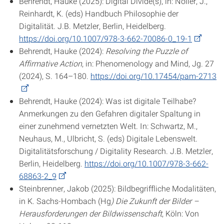
Behrendt, Hauke (2025): Digital Divide(s), in: Noller, J.,
Reinhardt, K. (eds) Handbuch Philosophie der
Digitalität. J.B. Metzler, Berlin, Heidelberg.
https://doi.org/10.1007/978-3-662-70086-0_19-1
Behrendt, Hauke (2024):
Resolving the Puzzle of
Affirmative Action
, in: Phenomenology and Mind, Jg. 27
(2024), S. 164–180.
https://doi.org/10.17454/pam-2713
Behrendt, Hauke (2024): Was ist digitale Teilhabe?
Anmerkungen zu den Gefahren digitaler Spaltung in
einer zunehmend vernetzten Welt. In: Schwartz, M.,
Neuhaus, M., Ulbricht, S. (eds) Digitale Lebenswelt.
Digitalitätsforschung / Digitality Research. J.B. Metzler,
Berlin, Heidelberg.
https://doi.org/10.1007/978-3-662-
68863-2_9
Steinbrenner, Jakob (2025): Bildbegriffliche Modalitäten,
in K. Sachs-Hombach (Hg
) Die Zukunft der Bilder –
Herausforderungen der Bildwissenschaft
, Köln: Von