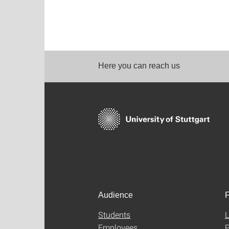
Here you can reach us
Audience
F
Students
L
Employees
P