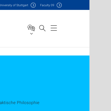
Uni
versity of Stuttgart
F
aculty
09
raktische Philosophie